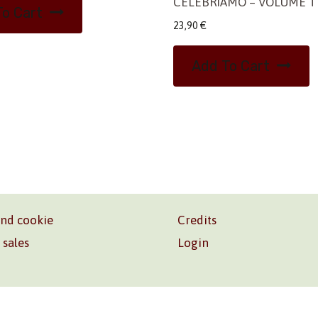
CELEBRIAMO – VOLUME T
o Cart
23,90
€
Add To Cart
and cookie
Credits
 sales
Login