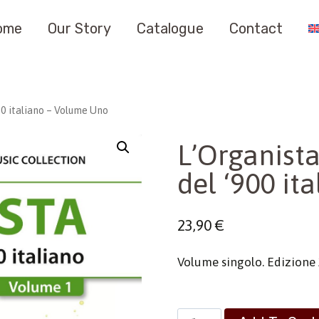
ome
Our Story
Catalogue
Contact
900 italiano – Volume Uno
L’Organista
del ‘900 i
23,90
€
Volume singolo. Edizione 
L'Organista