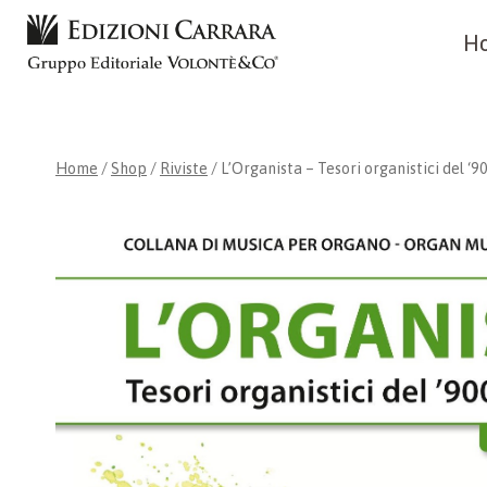
Skip
H
to
content
Home
/
Shop
/
Riviste
/
L’Organista – Tesori organistici del ‘