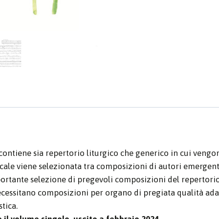
contiene sia repertorio liturgico che generico in cui veng
icale viene selezionata tra composizioni di autori emergenti
ante selezione di pregevoli composizioni del repertorio st
ecessitano composizioni per organo di pregiata qualità adat
tica.
 il volume singolo, uscito a febbraio 2024.