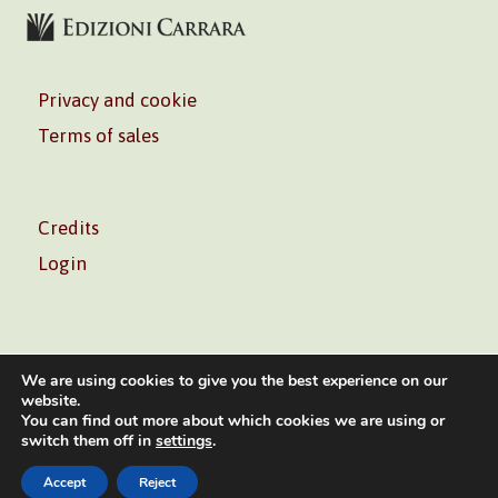
Privacy and cookie
Terms of sales
Credits
Login
We are using cookies to give you the best experience on our
website.
You can find out more about which cookies we are using or
Volontè & Co. Srl – P.I. 06181480960 –
info@volonte-
switch them off in
settings
.
co.com
– Tel.
+39 02 45473285
Accept
Reject