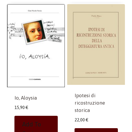
Ipotesi di
Io, Aloysia
ricostruzione
15,90
€
storica
22,00
€
Add To