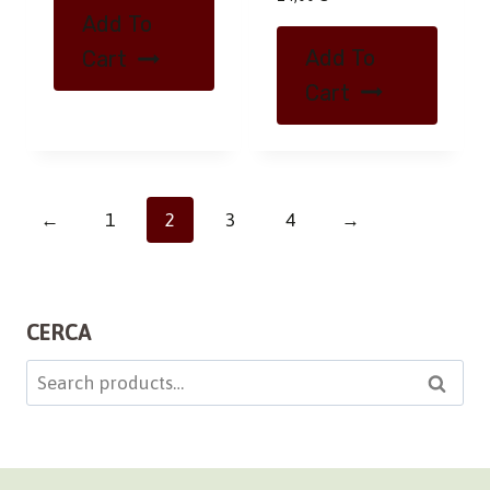
Add To
Add To
Cart
Cart
←
1
2
3
4
→
CERCA
Search
Searc
for: