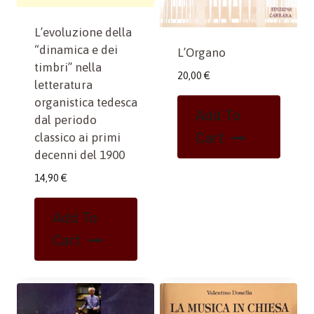
L’evoluzione della
“dinamica e dei
L’Organo
timbri” nella
20,00
€
letteratura
organistica tedesca
Add To
dal periodo
Cart
classico ai primi
decenni del 1900
14,90
€
Add To
Cart