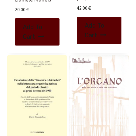
42,00
€
20,00
€
Add To
Add To
Cart
Cart