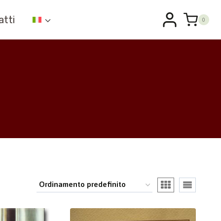
atti
0