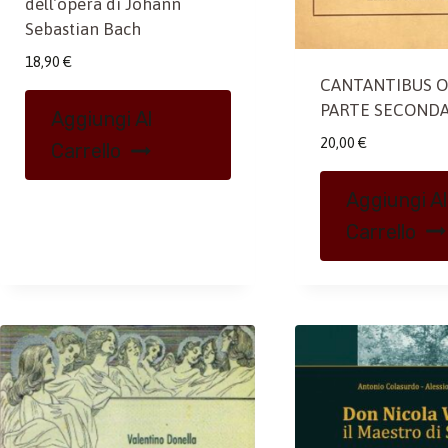
dell’opera di Johann
Sebastian Bach
18,90
€
CANTANTIBUS O
PARTE SECOND
Aggiungi Al
20,00
€
Carrello
Aggiungi Al
Carrello