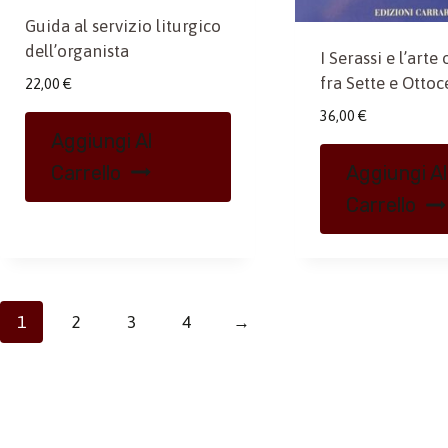
Guida al servizio liturgico
dell’organista
I Serassi e l’arte
fra Sette e Otto
22,00
€
36,00
€
Aggiungi Al
Carrello
Aggiungi Al
Carrello
1
2
3
4
→