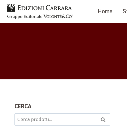
Salta
Home
S
al
contenuto
CERCA
Cerca:
Cerca