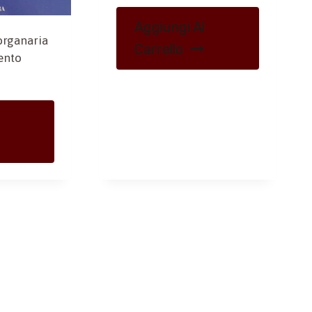
Aggiungi Al
 organaria
Carrello
cento