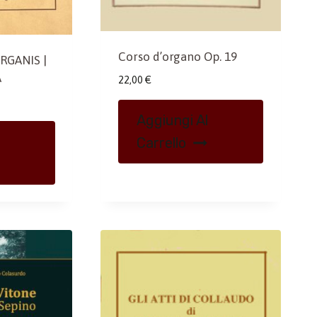
Corso d’organo Op. 19
RGANIS |
A
22,00
€
Aggiungi Al
Carrello