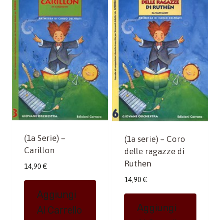
(1a Serie) –
(1a serie) – Coro
Carillon
delle ragazze di
Ruthen
14,90
€
14,90
€
Aggiungi
Aggiungi
Al Carrello