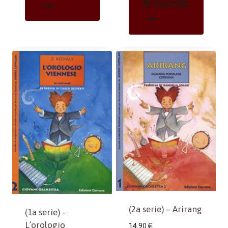
Al Carrello
(2a serie) – Arirang
(1a serie) –
L’orologio
14,90
€