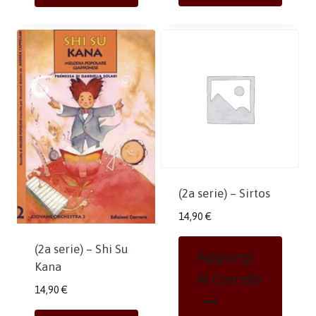
(2a serie) – Sirtos
14,90
€
(2a serie) – Shi Su
Aggiungi
Kana
Al Carrello
14,90
€