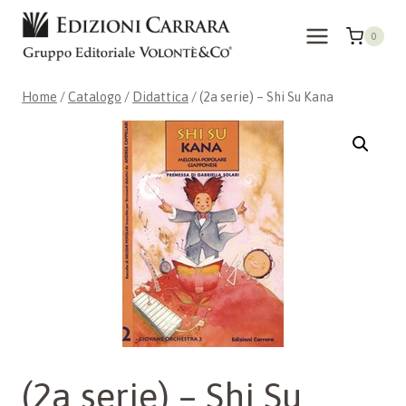
Salta
al
0
contenuto
Home
/
Catalogo
/
Didattica
/
(2a serie) – Shi Su Kana
(2a serie) – Shi Su