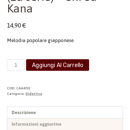
Kana
14,90
€
Melodia popolare giapponese
(2a
Aggiungi Al Carrello
serie)
-
Shi
COD:
CAA4732
Su
Categoria:
Didattica
Kana
quantità
Descrizione
Informazioni aggiuntive