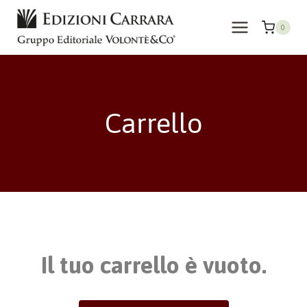
Salta
al
0
contenuto
Carrello
Il tuo carrello è vuoto.