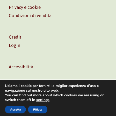
Privacy e cookie
Condizioni di vendita
Crediti
Login
Accessibilità
Usiamo i cookie per fornirti la miglior esperienza d'uso e
navigazione sul nostro sito web.
You can find out more about which cookies we are using or
Volontè & Co. Srl – P.I. 06181480960 –
info@volonte-
switch them off in
settings
.
co.com
– Tel.
+39 02 45473285
Accetta
Rifiuta