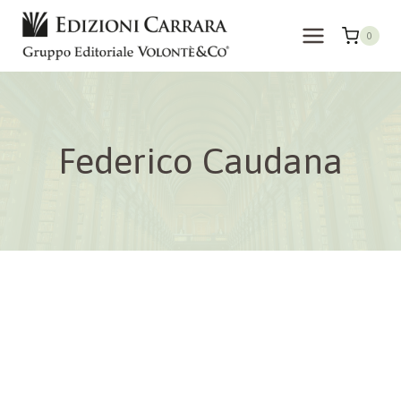
Salta
al
0
contenuto
Federico Caudana