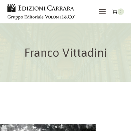
Salta
al
0
contenuto
Franco Vittadini