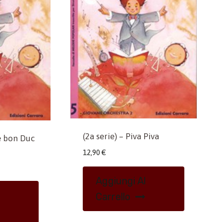
(2a serie) – Piva Piva
re bon Duc
12,90
€
Aggiungi Al
Carrello