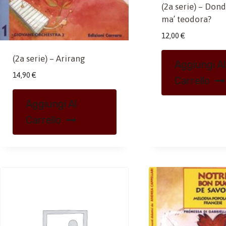
(2a serie) – Dond
ma’ teodora?
12,00
€
(2a serie) – Arirang
Aggiungi Al
14,90
€
Carrello
Aggiungi Al
Carrello