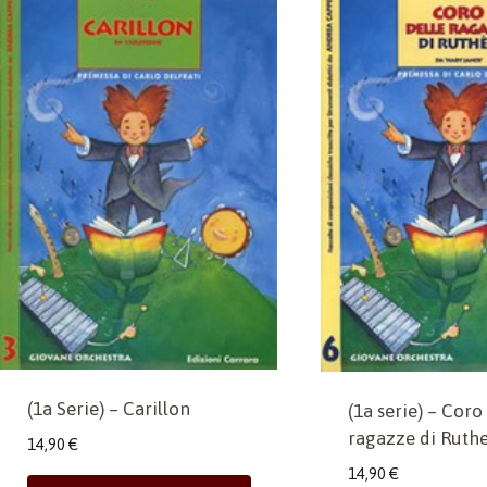
(1a Serie) – Carillon
(1a serie) – Coro
ragazze di Ruth
14,90
€
14,90
€