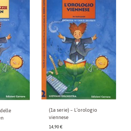
(1a serie) – L’orologio
 delle
viennese
en
14,90
€