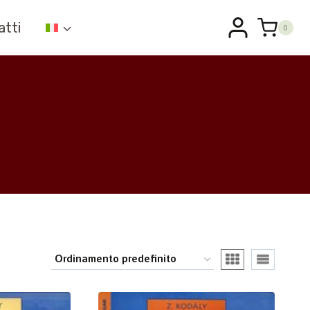
atti
0