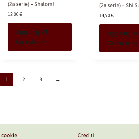
(2a serie) – Shalom!
(2a serie) – Shi 
12,00
€
14,90
€
Aggiungi Al
Aggiungi Al
Carrello
Carrello
1
2
3
→
e cookie
Crediti