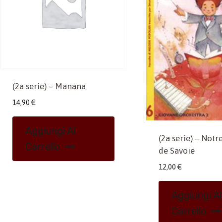
(2a serie) – Manana
14,90
€
Aggiungi Al
(2a serie) – Not
Carrello
de Savoie
12,00
€
Aggiungi Al
Carrello