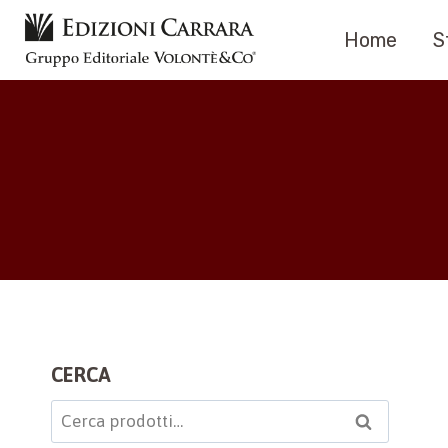
Salta
Home
S
al
contenuto
CERCA
Cerca:
Cerca