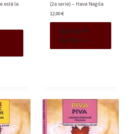
e està la
(2a serie) – Hava Nagila
12,00
€
Aggiungi Al
Carrello