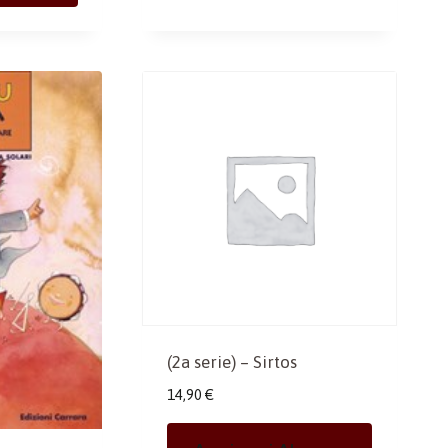
(2a serie) – Sirtos
14,90
€