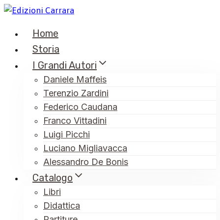
Salta
al
Home
contenuto
Storia
I Grandi Autori
Daniele Maffeis
Terenzio Zardini
Federico Caudana
Franco Vittadini
Luigi Picchi
Luciano Migliavacca
Alessandro De Bonis
Catalogo
Libri
Didattica
Partiture