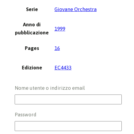
Serie
Giovane Orchestra
Anno di
1999
pubblicazione
Pages
16
Edizione
EC4433
Codice ISMN
9 790215 7344332
Nome utente o indirizzo email
Genere
Did.di Base,Strum.Orff,Vocale
Password
SubGenres
Profana