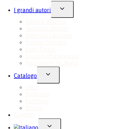
Alterna
I grandi autori
Menu
Daniele Maffeis
Figlio
Terenzio Zardini
Federico Caudana
Franco Vittadini
Luigi Picchi
Luciano Migliavacca
Alessandro De Bonis
Alterna
Catalogo
Menu
Libri
Figlio
Didattica
Partiture
Riviste
Contatti
Alterna