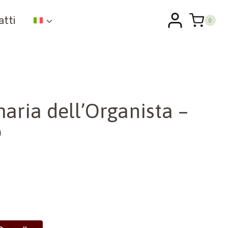
atti
0
aria dell’Organista –
o