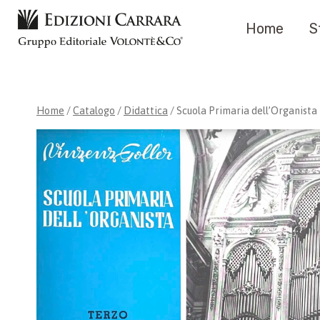
Salta
Home
S
al
contenuto
Home
/
Catalogo
/
Didattica
/
Scuola Primaria dell’Organista