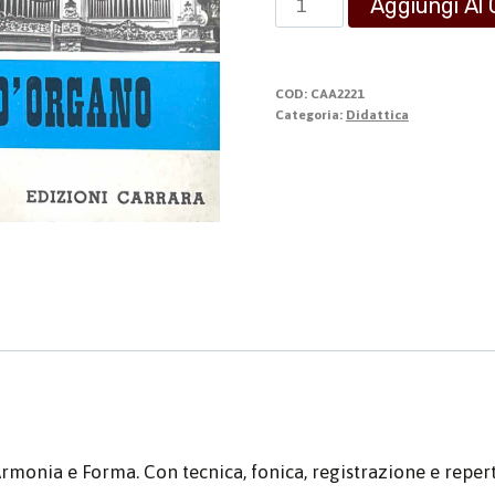
Aggiungi Al 
Primaria
dell'Organista
-
COD:
CAA2221
Terzo
Categoria:
Didattica
corso
quantità
onia e Forma. Con tecnica, fonica, registrazione e repert