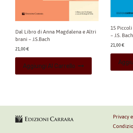
15 Piccoli
Dal Libro di Anna Magdalena e Altri
– J.S. Bach
brani – J.S.Bach
21,00
€
21,00
€
Aggiu
Aggiungi Al Carrello
Privacy 
Condizio