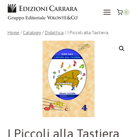
Salta
al
0
contenuto
Home
/
Catalogo
/
Didattica
/
I Piccoli alla Tastiera
I Piccoli alla Tastiera