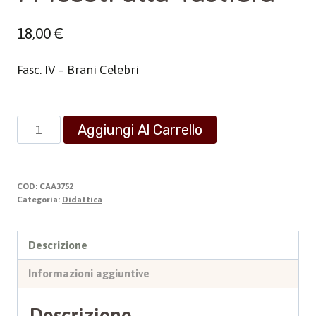
18,00
€
Fasc. IV – Brani Celebri
I
Aggiungi Al Carrello
Piccoli
alla
Tastiera
COD:
CAA3752
quantità
Categoria:
Didattica
Descrizione
Informazioni aggiuntive
Descrizione