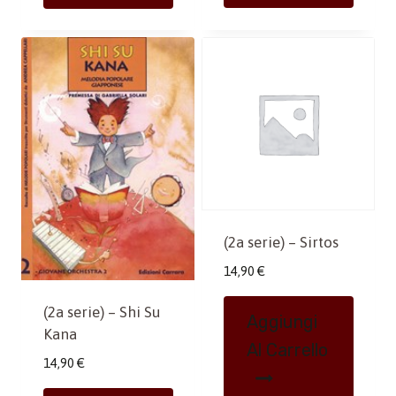
(2a serie) – Sirtos
14,90
€
(2a serie) – Shi Su
Aggiungi
Kana
Al Carrello
14,90
€