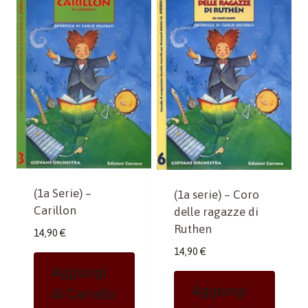
(1a Serie) –
(1a serie) – Coro
Carillon
delle ragazze di
Ruthen
14,90
€
14,90
€
Aggiungi
Aggiungi
Al Carrello