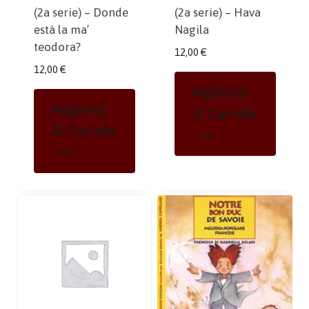
(2a serie) – Donde
(2a serie) – Hava
està la ma’
Nagila
teodora?
12,00
€
12,00
€
Aggiungi
Aggiungi
Al Carrello
Al Carrello