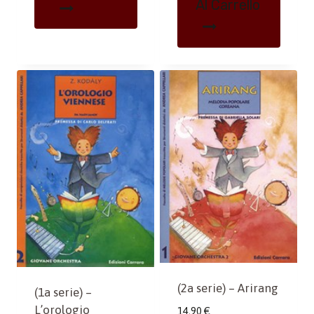
Al Carrello
(2a serie) – Arirang
(1a serie) –
L’orologio
14,90
€