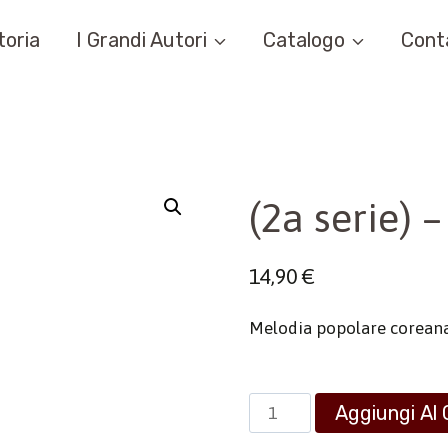
toria
I Grandi Autori
Catalogo
Cont
(2a serie) 
14,90
€
Melodia popolare corean
(2a
Aggiungi Al 
serie)