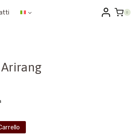
atti
0
– Arirang
a
Carrello