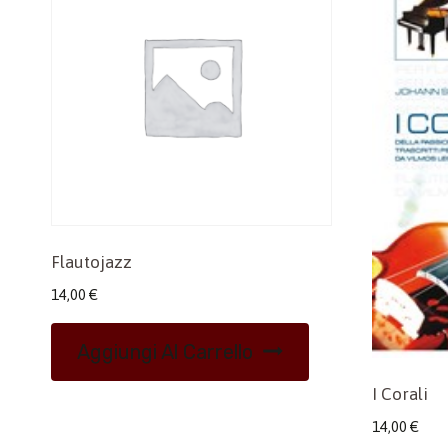
Flautojazz
14,00
€
Aggiungi Al Carrello
I Corali
14,00
€