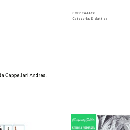
-
Arirang
COD:
CAA4731
quantità
Categoria:
Didattica
da Cappellari Andrea.