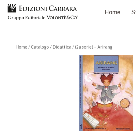
Salta
Home
S
al
contenuto
Home
/
Catalogo
/
Didattica
/
(2a serie) – Arirang