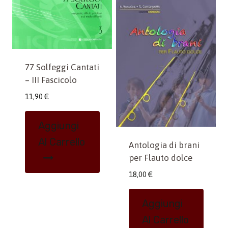
77 Solfeggi Cantati
– III Fascicolo
11,90
€
Aggiungi
Al Carrello
Antologia di brani
per Flauto dolce
18,00
€
Aggiungi
Al Carrello