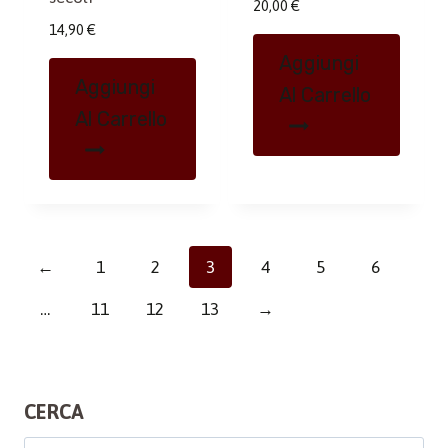
20,00
€
14,90
€
Aggiungi
Aggiungi
Al Carrello
Al Carrello
←
1
2
3
4
5
6
…
11
12
13
→
CERCA