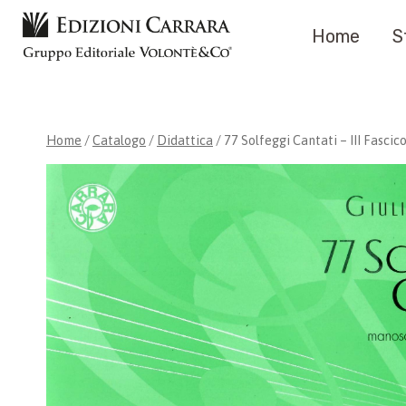
Salta
Home
S
al
contenuto
Home
/
Catalogo
/
Didattica
/
77 Solfeggi Cantati – III Fascic