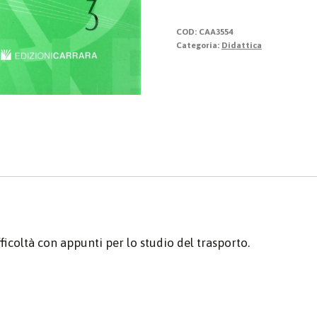
Cantati
-
COD:
CAA3554
III
Categoria:
Didattica
Fascicolo
quantità
ifficoltà con appunti per lo studio del trasporto.