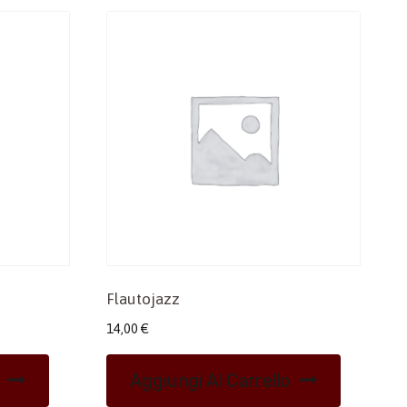
Flautojazz
14,00
€
Aggiungi Al Carrello