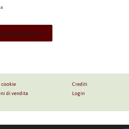
ra
ngi Al Carrello
e cookie
Crediti
ni di vendita
Login
o. Srl – P.I. 06181480960 –
info@volonte-co.com
– Tel.
+39 