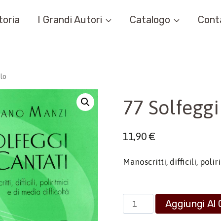
toria
I Grandi Autori
Catalogo
Cont
olo
77 Solfeggi
11,90
€
Manoscritti, difficili, poli
77
Aggiungi Al 
Solfeggi