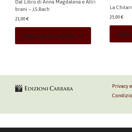
Dal Libro di Anna Magdalena e Altri
La Chitar
brani – J.S.Bach
25,00
€
21,00
€
Aggiu
Aggiungi Al Carrello
Privacy 
Condizio
Volontè & C