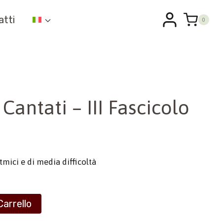
atti
0
 Cantati – III Fascicolo
ritmici e di media difficoltà
Carrello