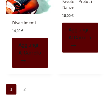
Favole – Preludi –
Danze
18,00
€
Divertimenti
Aggiungi
14,00
€
Al Carrello
Aggiungi
Al Carrello
1
2
→