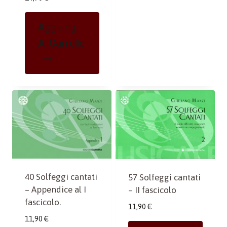
Aggiungi
Al Carrello
40 Solfeggi cantati
57 Solfeggi cantati
– Appendice al I
– II fascicolo
fascicolo.
11,90
€
11,90
€