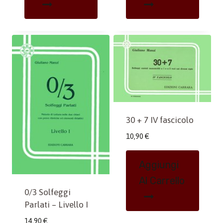
30 + 7 IV fascicolo
10,90
€
Aggiungi
Al Carrello
0/3 Solfeggi
Parlati – Livello I
14,90
€