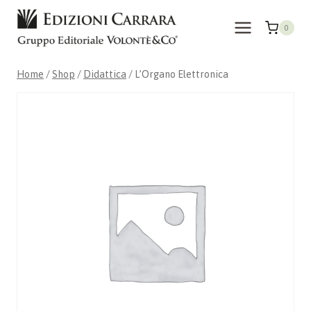
Skip
to
0
content
Home
/
Shop
/
Didattica
/
L’Organo Elettronica