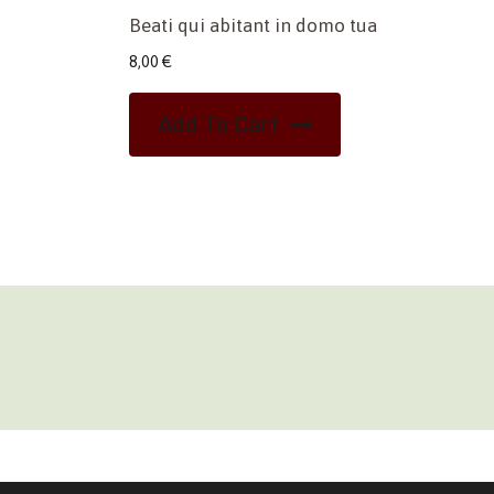
Beati qui abitant in domo tua
8,00
€
Add To Cart
02 45473285