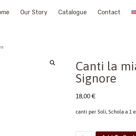
ome
Our Story
Catalogue
Contact
re
Canti la mi
Signore
18,00
€
canti per Soli, Schola a 1
Canti