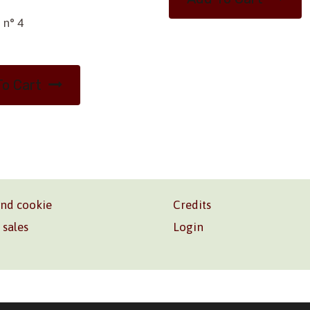
 n° 4
o Cart
and cookie
Credits
 sales
Login
o. Srl – P.I. 06181480960 –
info@volonte-co.com
– Tel.
+39 