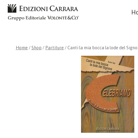
Skip
H
to
content
Home
/
Shop
/
Partiture
/
Canti la mia bocca la lode del Signo