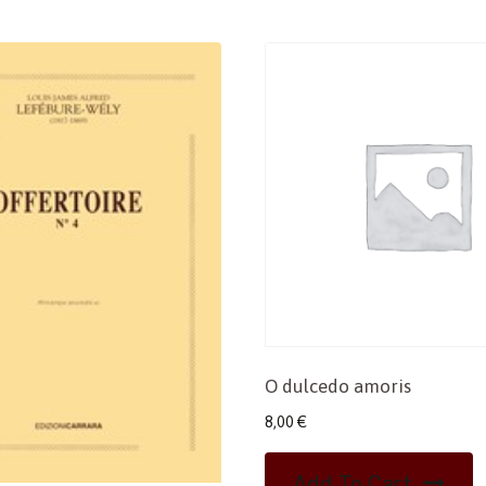
O dulcedo amoris
8,00
€
Add To Cart