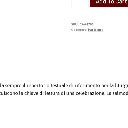
Add To Cart
la
mia
bocca
SKU:
CAA4706
la
Category:
Partiture
lode
del
Signore
quantity
 sempre il repertorio testuale di riferimento per la liturgi
ituiscono la chiave di lettura di una celebrazione. La salmo