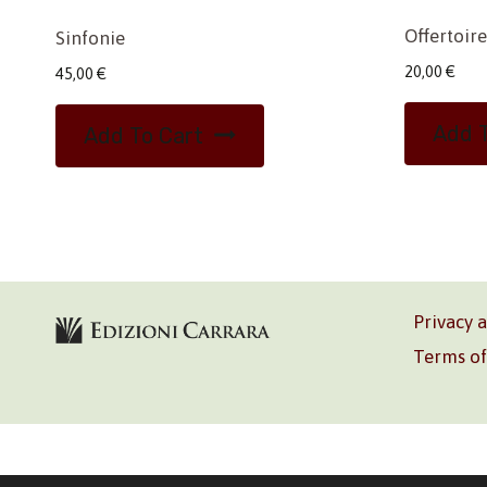
Offertoire
Sinfonie
20,00
€
45,00
€
Add T
Add To Cart
Privacy 
Terms of
Volontè & C