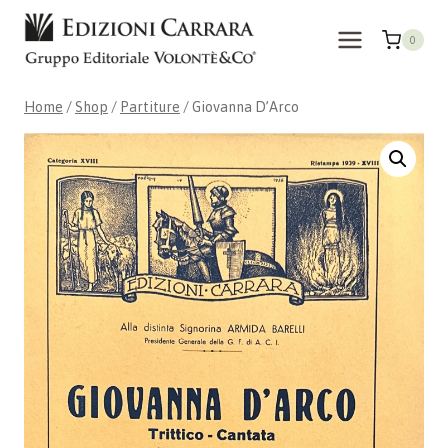
Skip
to
0
content
Home
/
Shop
/
Partiture
/
Giovanna D’Arco