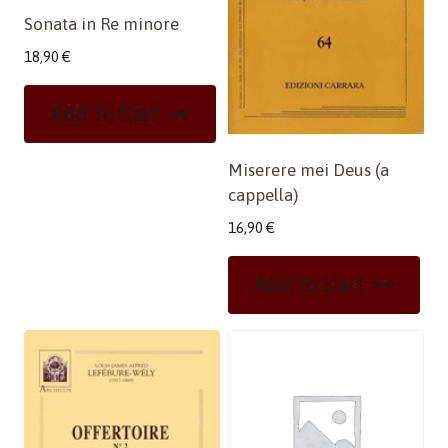
Sonata in Re minore
18,90
€
Add To Cart
Miserere mei Deus (a
cappella)
16,90
€
Add To Cart