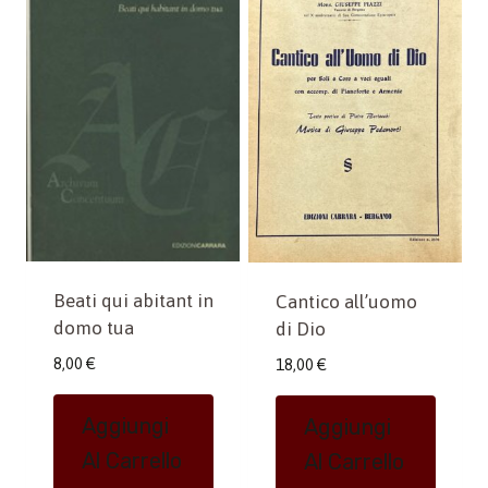
Beati qui abitant in
Cantico all’uomo
domo tua
di Dio
8,00
€
18,00
€
Aggiungi
Aggiungi
Al Carrello
Al Carrello