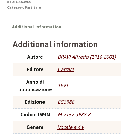
SKU:
CAA3988
quantity
Category:
Partiture
Additional information
Additional information
Autore
BRAVI Alfredo (1916-2001)
Editore
Carrara
Anno di
1991
pubblicazione
Edizione
EC3988
Codice ISMN
M-2157-3988-8
Genere
Vocale a 4 v.