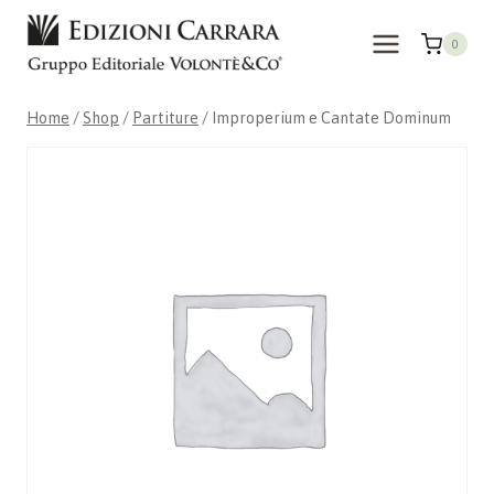
Skip
to
0
content
Home
/
Shop
/
Partiture
/
Improperium e Cantate Dominum