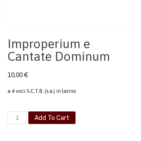
Improperium e
Cantate Dominum
10,00
€
a 4 voci S.C.T.B. (s.a.) in latino
Improperium
Add To Cart
e
Cantate
Dominum