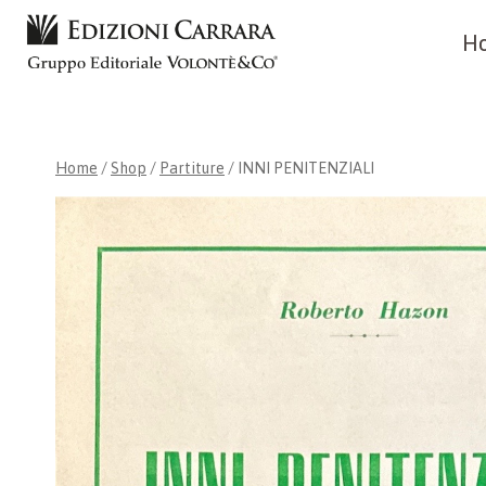
Skip
H
to
content
Home
/
Shop
/
Partiture
/
INNI PENITENZIALI