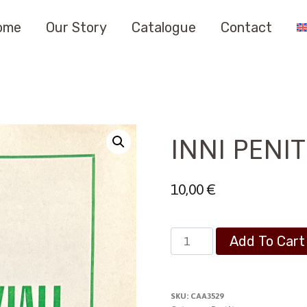
ome
Our Story
Catalogue
Contact
INNI PENIT
10,00
€
INNI
Add To Cart
PENITENZIALI
quantity
SKU:
CAA3529