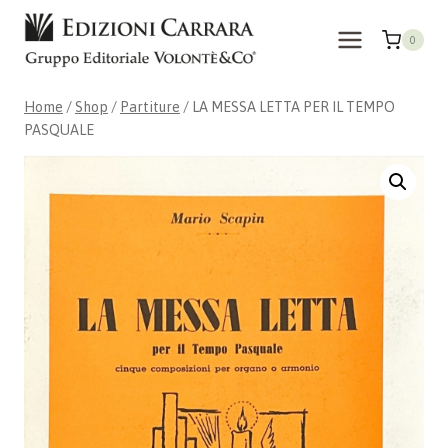
Skip
to
0
content
Home
/
Shop
/
Partiture
/
LA MESSA LETTA PER IL TEMPO
PASQUALE