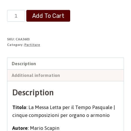
LA
Add To Cart
MESSA
LETTA
PER
SKU:
CAA3603
IL
Category:
Partiture
TEMPO
PASQUALE
Description
quantity
Additional information
Description
Titolo
: La Messa Letta per il Tempo Pasquale |
cinque composizioni per organo o armonio
Autore
: Mario Scapin