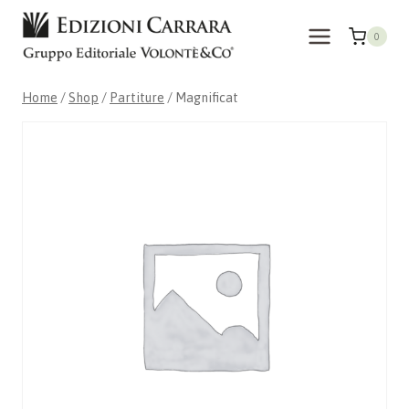
Skip
to
0
content
Home
/
Shop
/
Partiture
/
Magnificat