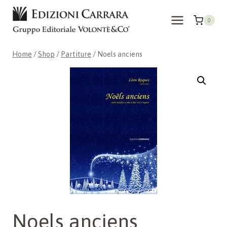
Skip
to
0
content
Home
/
Shop
/
Partiture
/
Noels anciens
Noels anciens