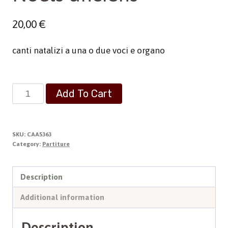
20,00
€
canti natalizi a una o due voci e organo
Noels
Add To Cart
anciens
quantity
SKU:
CAA5363
Category:
Partiture
Description
Additional information
Description