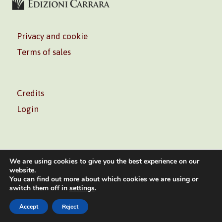
Privacy and cookie
Terms of sales
Credits
Login
We are using cookies to give you the best experience on our
website.
You can find out more about which cookies we are using or
Volontè & Co. Srl – P.I. 06181480960 –
info@volonte-
switch them off in
settings
.
co.com
– Tel.
+39 02 45473285
Accept
Reject