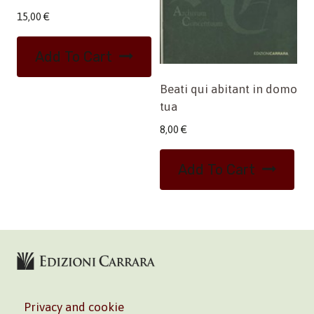
15,00
€
Add To Cart
Beati qui abitant in domo
tua
8,00
€
Add To Cart
Privacy and cookie