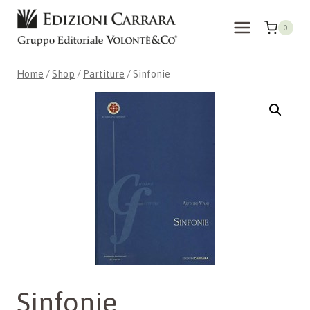
Skip
to
0
content
Home
/
Shop
/
Partiture
/
Sinfonie
Sinfonie