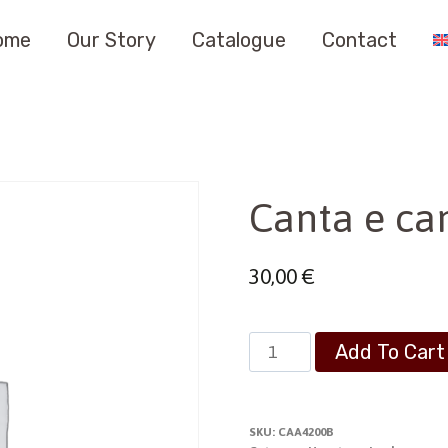
ome
Our Story
Catalogue
Contact
Canta e ca
30,00
€
Canta
Add To Cart
e
cammina
vol.
SKU:
CAA4200B