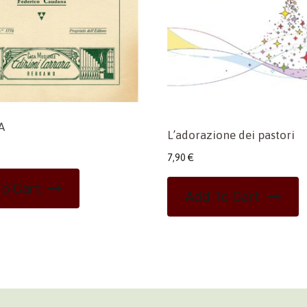
A
L’adorazione dei pastori
7,90
€
o Cart
Add To Cart