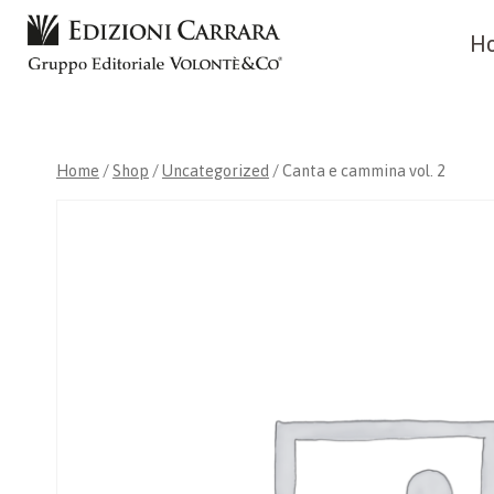
Skip
H
to
content
Home
/
Shop
/
Uncategorized
/
Canta e cammina vol. 2