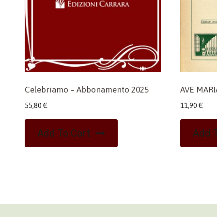
Celebriamo – Abbonamento 2025
AVE MARI
55,80
€
11,90
€
Add To Cart
Add T