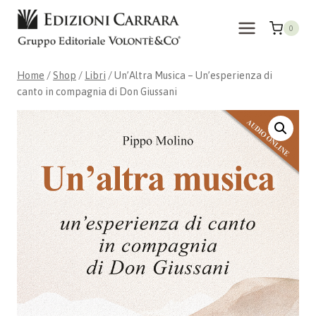
Skip
to
0
content
Home
/
Shop
/
Libri
/
Un’Altra Musica – Un’esperienza di
canto in compagnia di Don Giussani