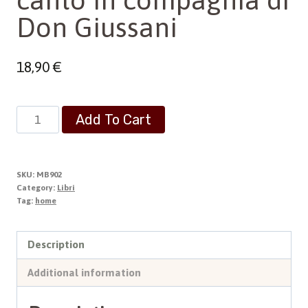
Don Giussani
18,90
€
Un'Altra
Add To Cart
Musica
-
Un'esperienza
SKU:
MB902
di
Category:
Libri
Tag:
home
canto
in
compagnia
Description
di
Additional information
Don
Giussani