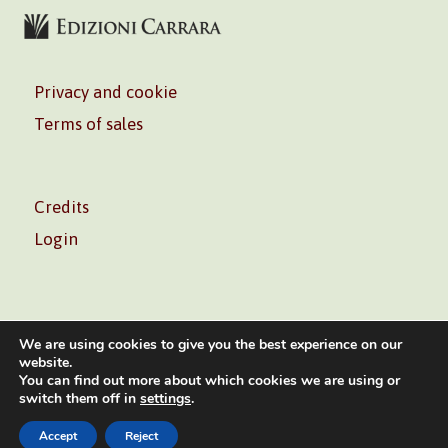
Privacy and cookie
Terms of sales
Credits
Login
We are using cookies to give you the best experience on our
website.
You can find out more about which cookies we are using or
Volontè & Co. Srl – P.I. 06181480960 –
info@volonte-
switch them off in
settings
.
co.com
– Tel.
+39 02 45473285
Accept
Reject