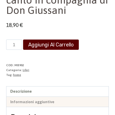
Don Giussani
18,90
€
Un'Altra
Aggiungi Al Carrello
Musica
-
Un'esperienza
COD:
MB902
di
Categoria:
Libri
Tag:
home
canto
in
compagnia
Descrizione
di
Informazioni aggiuntive
Don
Giussani