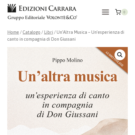
Salta
al
0
contenuto
Home
/
Catalogo
/
Libri
/
Un’Altra Musica – Un’esperienza di
canto in compagnia di Don Giussani