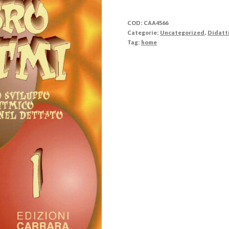
dei
ritmi
COD:
CAA4566
1
Categorie:
Uncategorized
,
Didatt
Tag:
home
quantità