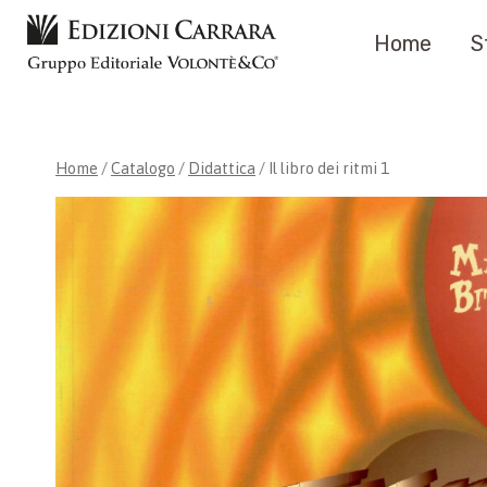
Salta
Home
S
al
contenuto
Home
/
Catalogo
/
Didattica
/
Il libro dei ritmi 1