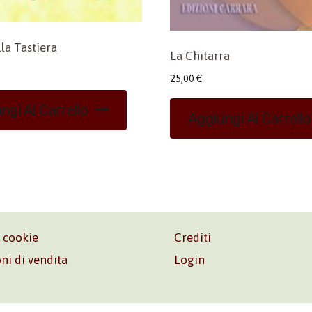
lla Tastiera
La Chitarra
25,00
€
ngi Al Carrello
Aggiungi Al Carrello
e cookie
Crediti
ni di vendita
Login