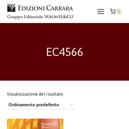
Salta
al
0
contenuto
EC4566
Visualizzazione del risultato