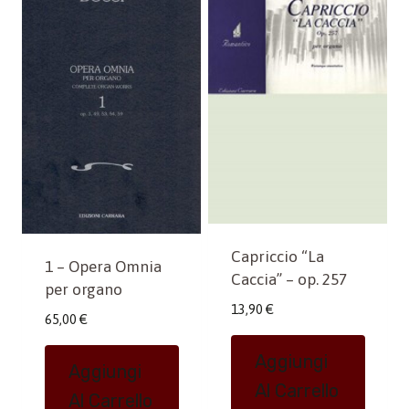
Capriccio “La
1 – Opera Omnia
Caccia” – op. 257
per organo
13,90
€
65,00
€
Aggiungi
Aggiungi
Al Carrello
Al Carrello