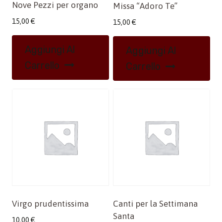
Nove Pezzi per organo
Missa “Adoro Te”
15,00
€
15,00
€
Aggiungi Al
Aggiungi Al
Carrello
Carrello
Virgo prudentissima
Canti per la Settimana
Santa
10,00
€