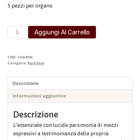
5 pezzi per organo
Frammenti
Aggiungi Al Carrello
per
Organo
quantità
COD:
CAA4592
Categoria:
Partiture
Descrizione
Informazioni aggiuntive
Descrizione
L‘essenziale con lucida parsimonia di mezzi
espressivi a testimonianza della propria