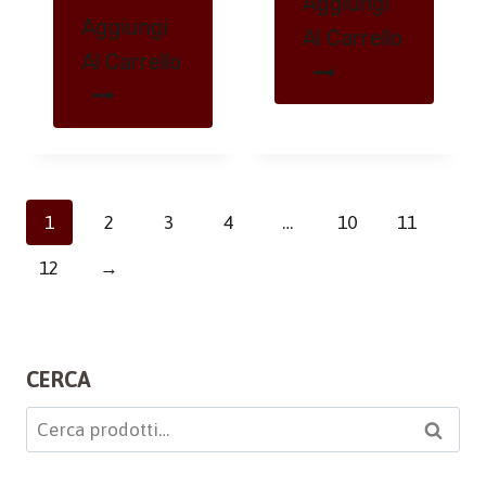
Aggiungi
Aggiungi
Al Carrello
Al Carrello
1
2
3
4
…
10
11
12
→
CERCA
Cerca:
Cerca