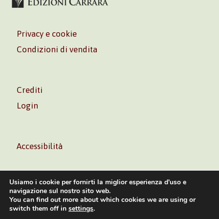
Privacy e cookie
Condizioni di vendita
Crediti
Login
Accessibilità
Usiamo i cookie per fornirti la miglior esperienza d'uso e
navigazione sul nostro sito web.
You can find out more about which cookies we are using or
Volontè & Co. Srl – P.I. 06181480960 –
info@volonte-
switch them off in
settings
.
co.com
– Tel.
+39 02 45473285