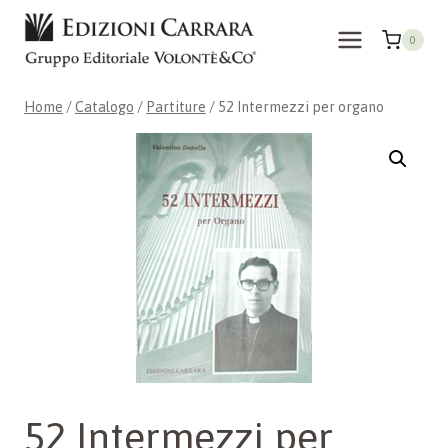
Salta
al
0
contenuto
Home
/
Catalogo
/
Partiture
/
52 Intermezzi per organo
52 Intermezzi per