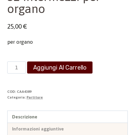
organo
25,00
€
per organo
52
Aggiungi Al Carrello
Intermezzi
per
organo
COD:
CAA4389
quantità
Categoria:
Partiture
Descrizione
Informazioni aggiuntive