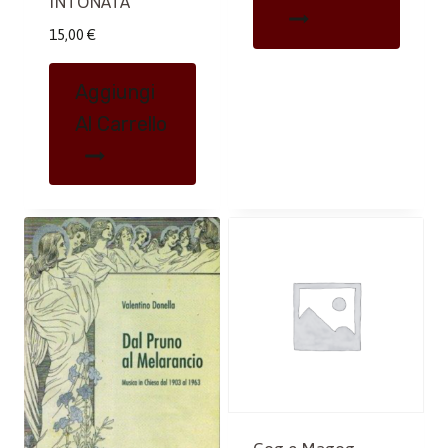
INTONATA
15,00
€
Aggiungi
Al Carrello