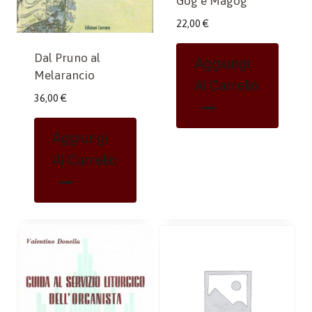
Gog e Magog
22,00
€
Dal Pruno al
Aggiungi
Melarancio
Al Carrello
36,00
€
Aggiungi
Al Carrello