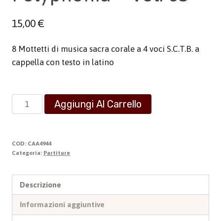
15,00
€
8 Mottetti di musica sacra corale a 4 voci S.C.T.B. a
cappella con testo in latino
Polyphonia
Aggiungi Al Carrello
-
Vol.
65
COD:
CAA4944
quantità
Categoria:
Partiture
Descrizione
Informazioni aggiuntive