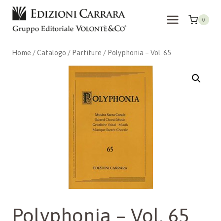
Salta
al
0
contenuto
Home
/
Catalogo
/
Partiture
/
Polyphonia – Vol. 65
Polyphonia – Vol. 65