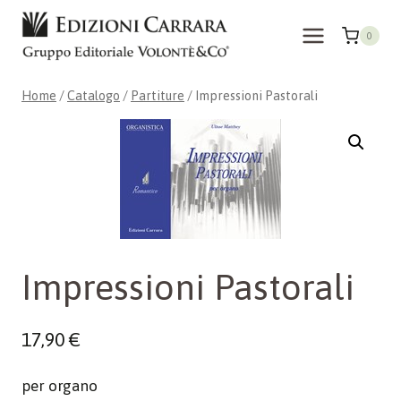
Salta
al
0
contenuto
Home
/
Catalogo
/
Partiture
/
Impressioni Pastorali
Impressioni Pastorali
17,90
€
per organo