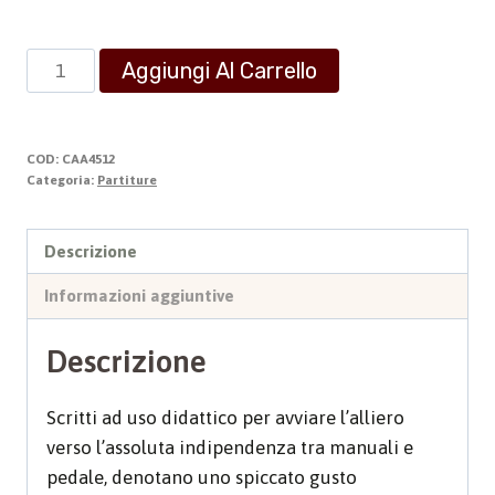
20
Aggiungi Al Carrello
piccoli
Trii
quantità
COD:
CAA4512
Categoria:
Partiture
Descrizione
Informazioni aggiuntive
Descrizione
Scritti ad uso didattico per avviare l’alliero
verso l’assoluta indipendenza tra manuali e
pedale, denotano uno spiccato gusto