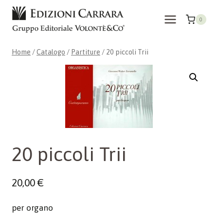
Salta
al
0
contenuto
Home
/
Catalogo
/
Partiture
/
20 piccoli Trii
20 piccoli Trii
20,00
€
per organo