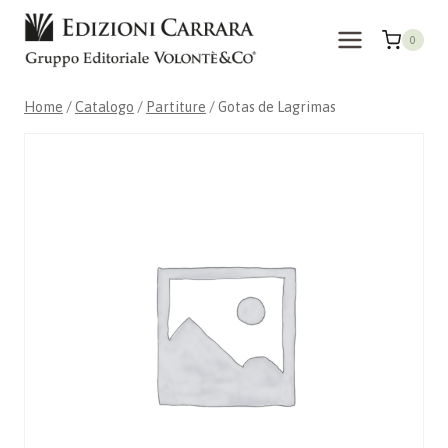
Salta
al
0
contenuto
Home
/
Catalogo
/
Partiture
/
Gotas de Lagrimas