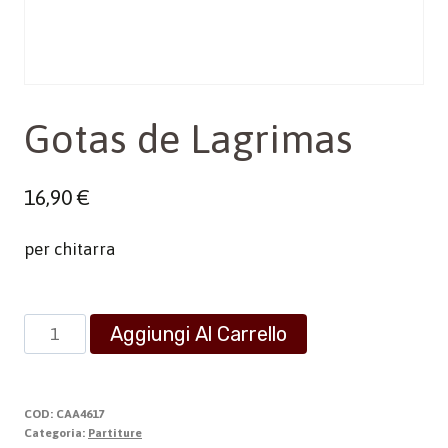
Gotas de Lagrimas
16,90
€
per chitarra
Gotas
Aggiungi Al Carrello
de
Lagrimas
quantità
COD:
CAA4617
Categoria:
Partiture