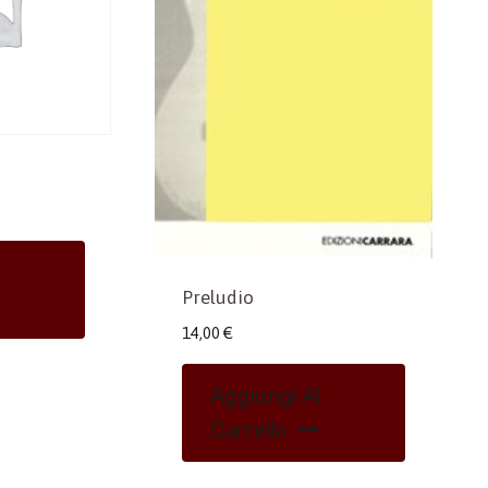
Preludio
14,00
€
Aggiungi Al
Carrello