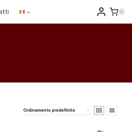
atti
0