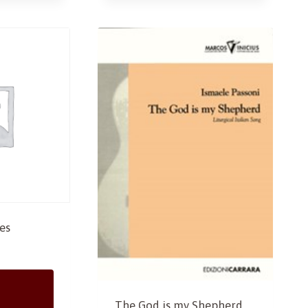
es
The God is my Shepherd