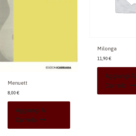
Milonga
11,90
€
Aggiungi Al
Menuett
Carrello
8,00
€
Aggiungi Al
Carrello