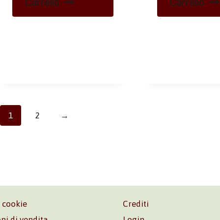
Carrello
Carrello
1
2
→
e cookie
Crediti
ni di vendita
Login