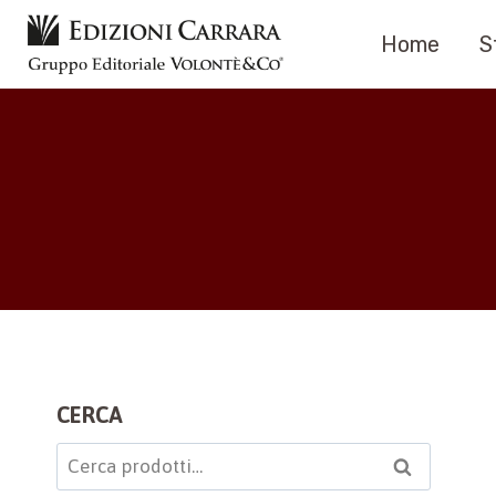
Salta
Home
S
al
contenuto
CERCA
Cerca:
Cerca