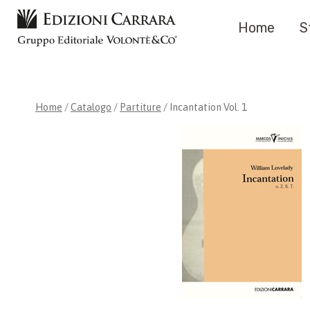
Salta
Home
S
al
contenuto
Home
/
Catalogo
/
Partiture
/
Incantation Vol. 1