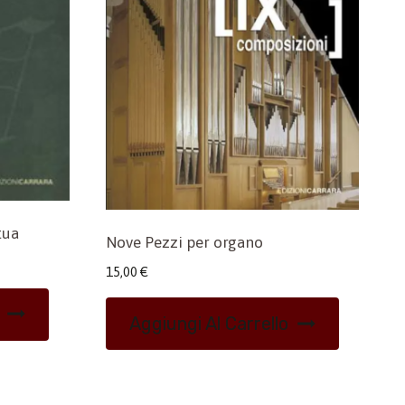
tua
Nove Pezzi per organo
15,00
€
Aggiungi Al Carrello