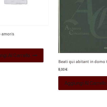
 amoris
ngi Al Carrello
Beati qui abitant in domo 
8,00
€
Aggiungi Al Carrello