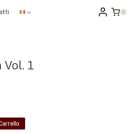
atti
0
 Vol. 1
Carrello