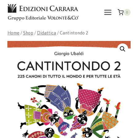
Skip
to
0
content
Home
/
Shop
/
Didattica
/
Cantintondo 2