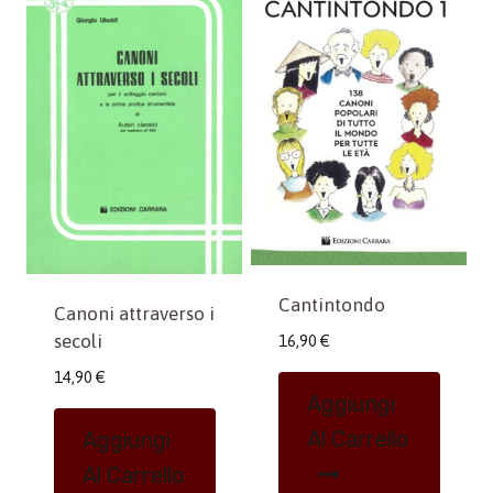
Cantintondo
Canoni attraverso i
secoli
16,90
€
14,90
€
Aggiungi
Al Carrello
Aggiungi
Al Carrello