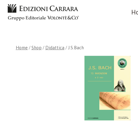
Skip
H
to
content
Home
/
Shop
/
Didattica
/
J.S.Bach