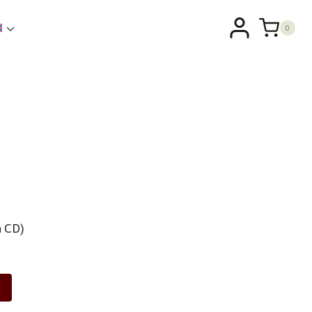
0
n CD)