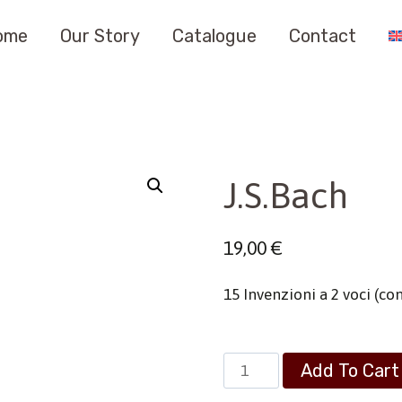
ome
Our Story
Catalogue
Contact
J.S.Bach
19,00
€
15 Invenzioni a 2 voci (co
J.S.Bach
Add To Cart
quantity