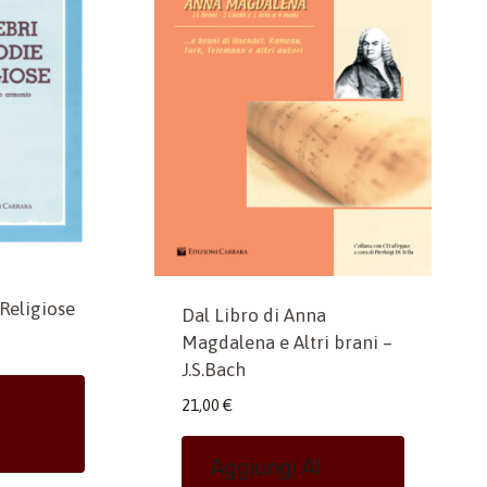
Religiose
Dal Libro di Anna
Magdalena e Altri brani –
J.S.Bach
21,00
€
Aggiungi Al