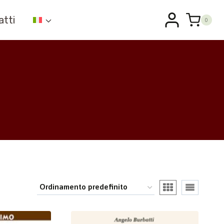
atti
0