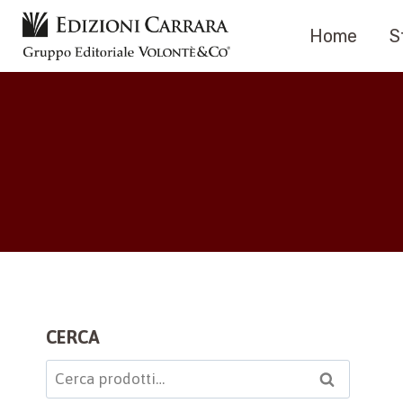
Salta
Home
S
al
contenuto
CERCA
Cerca:
Cerca