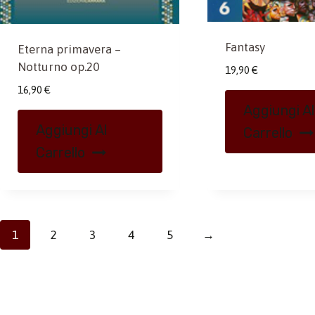
Fantasy
Eterna primavera –
Notturno op.20
19,90
€
16,90
€
Aggiungi Al
Aggiungi Al
Carrello
Carrello
1
2
3
4
5
→