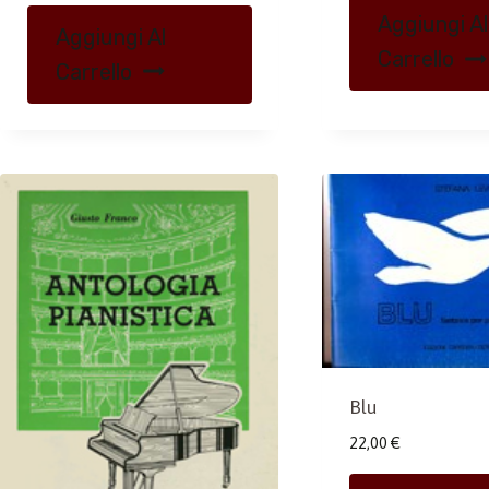
Aggiungi Al
Aggiungi Al
Carrello
Carrello
Blu
22,00
€