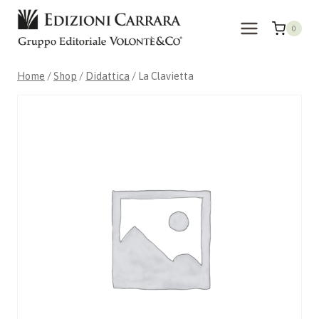
Skip
to
0
content
Home
/
Shop
/
Didattica
/
La Clavietta