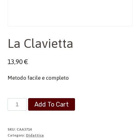
La Clavietta
13,90
€
Metodo facile e completo
La
Add To Cart
Clavietta
quantity
SKU:
CAA3714
Category:
Didattica