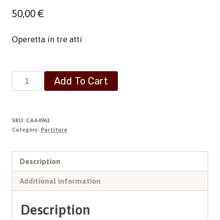
50,00
€
Operetta in tre atti
Op.
Add To Cart
Omnia
13
-
SKU:
CAA4961
Operette
Category:
Partiture
-
Il
Description
flauto
Additional information
del
re
Description
-