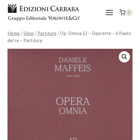
Skip
to
0
content
Home
/
Shop
/
Partiture
/
Op. Omnia 13 – Operette – Il flauto
del re – Partitura