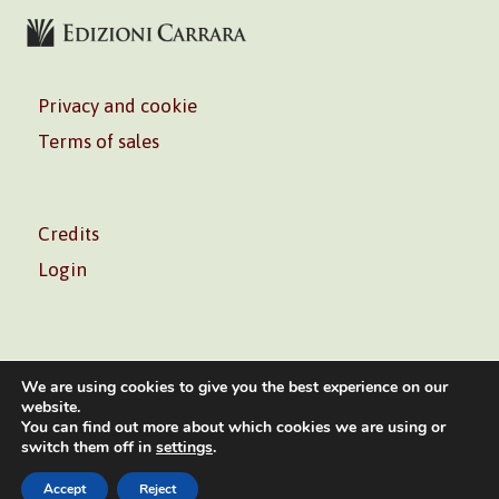
Privacy and cookie
Terms of sales
Credits
Login
We are using cookies to give you the best experience on our
website.
You can find out more about which cookies we are using or
Volontè & Co. Srl – P.I. 06181480960 –
info@volonte-
switch them off in
settings
.
co.com
– Tel.
+39 02 45473285
Accept
Reject