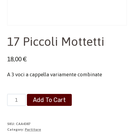
17 Piccoli Mottetti
18,00
€
A 3 voci a cappella variamente combinate
17
Add To Cart
Piccoli
Mottetti
quantity
SKU:
CAA4387
Category:
Partiture