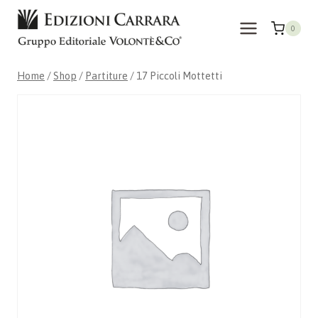
Skip
to
0
content
Home
/
Shop
/
Partiture
/
17 Piccoli Mottetti